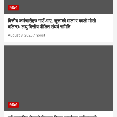
भिडियाे
वित्तीय कर्मचारीहरु गाउँ आए, जुत्ताको माला र कालो मोसो
दलिन्छः लघु वित्तीय पीडित संघर्ष समिति
August 8, 2025
npost
भिडियाे