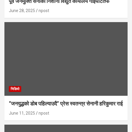
पूर्व जनमुक्ति सेनाको निशाना विद्युत कार्यालय गाईघाटतर्फ
June 28, 2025
npost
भिडियाे
“जनयुद्धको डोब पहिल्याउदै” प्रेस स्वतन्त्र सेनानी हरिकुमार राई
June 11, 2025
npost