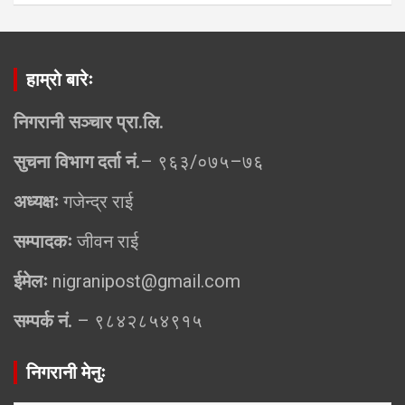
हाम्रो बारेः
निगरानी सञ्चार प्रा.लि.
सुचना विभाग दर्ता नं.
– ९६३/०७५–७६
अध्यक्षः
गजेन्द्र राई
सम्पादकः
जीवन राई
ईमेलः
nigranipost@gmail.com
सम्पर्क नं.
– ९८४२८५४९१५
निगरानी मेनुः