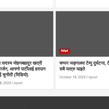
भिडियाे
 सदस्य मोहनबहादुर खत्री
चप्पन जङ्गलमा टेम्पु दुर्घटना, ट
र्जन, आफ्नो पार्टीलाई हराउन
सबै यात्रु घाइते
 चुनौती (भिडियो)
October 18, 2024
npost
8, 2024
npost