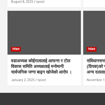
August 8, 2025
npost
भिडियाे
भिडियाे
वडाअध्यक्ष कोईरालालाई आफन्त र टोल
संविधानसभा
विकास समिति अध्यक्षलाई मनोमानी
(दिपक)को ग
सार्वजनिक जग्गा बाढ्न खोजेको आरोप ।
अन्य दललाई
January 2, 2025
npost
November 1