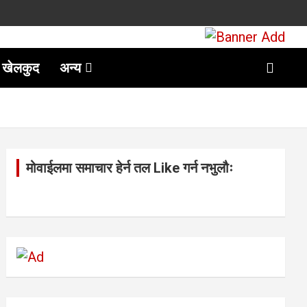
खेलकुद
अन्य
मोवाईलमा समाचार हेर्न तल Like गर्न नभुलौः