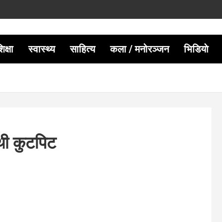
िक्षा
स्वास्थ्य
साहित्य
कला / मनोरञ्जन
भिडियाे
थी कुटपिट