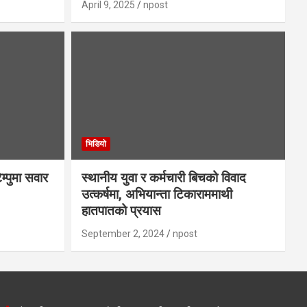
April 9, 2025
npost
भिडियाे
ेम्पुमा सवार
स्थानीय युवा र कर्मचारी बिचको विवाद
उत्कर्षमा, अभियान्ता टिकाराममाथी
हातपातको प्रयास
September 2, 2024
npost