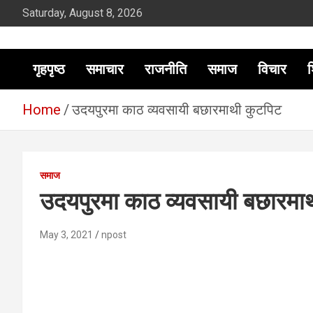
Skip
Saturday, August 8, 2026
to
content
सूचना तपाईंकाे अधिकार
गृहपृष्ठ
समाचार
राजनीति
समाज
विचार
श
Home
उदयपुरमा काठ व्यवसायी बछारमाथी कुटपिट
समाज
उदयपुरमा काठ व्यवसायी बछारमा
May 3, 2021
npost