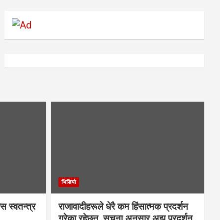
भिडियाे
स स्वतन्त्र
राजावादीहरूले धेरै कम हिंसात्मक प्रदर्शन
गरेका रहेछन्, सूचना अनुसार अझ प्रदर्शन