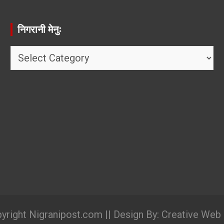
निगरानी मेनुः
निगरानी
मेनुः
yright Nigranipost.com || Design By: Creative Web D