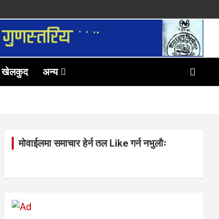
खेलकुद
अन्य
मोवाईलमा समाचार हेर्न तल Like गर्न नभुलौः