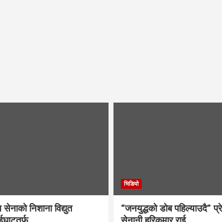
भिडियाे
ति सेनाको निशाना विद्युत
“जनयुद्धको डोब पहिल्याउदै” प्रे
ईघाटतर्फ
सेनानी हरिकुमार राई