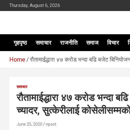
Skip
Thursday, August 6, 2026
to
content
सूचना तपाईंकाे अधिकार
गृहपृष्ठ
समाचार
राजनीति
समाज
विचार
श
Home
रौतामाईद्धारा ४७ करोड भन्दा बढि बजेट बिनियोजन
समाचार
रौतामाईद्धारा ४७ करोड भन्दा ब
च्यादर, सुत्केरीलाई कोसेलीसम्मको
June 25, 2020
npost