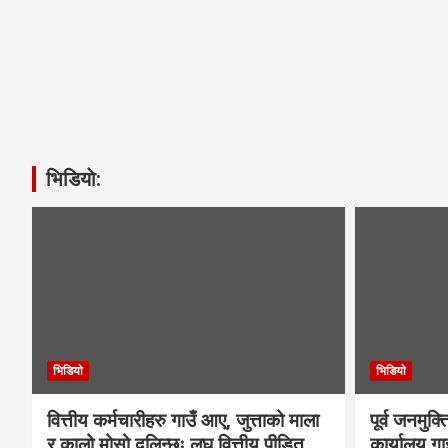
भिडियाे:
भिडियाे
भिडियाे
वित्तीय कर्मचारीहरु गाउँ आए, जुत्ताको माला
पूर्व जनमुक्
र कालो मोसो दलिन्छः लघु वित्तीय पीडित
कार्यालय गा