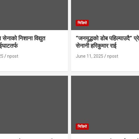
भिडियाे
ति सेनाको निशाना विद्युत
“जनयुद्धको डोब पहिल्याउदै” प्रे
ईघाटतर्फ
सेनानी हरिकुमार राई
25
npost
June 11, 2025
npost
भिडियाे