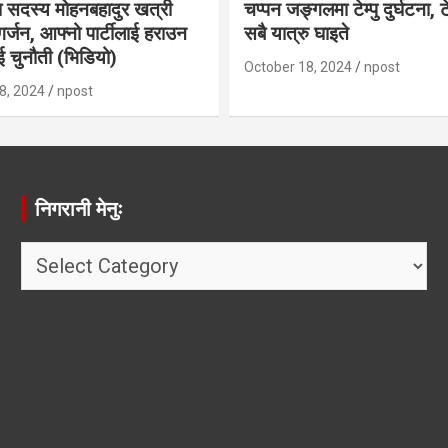
 सदस्य मोहनबहादुर खत्री
चप्पन जङ्गलमा टेम्पु दुर्घटना, ट
र्जन, आफ्नो पार्टीलाई हराउन
सबै यात्रु घाइते
 चुनौती (भिडियो)
October 18, 2024
npost
8, 2024
npost
निगरानी मेनुः
निगरानी
मेनुः