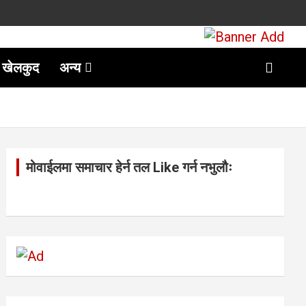
खेलकुद
अन्य
मोवाईलमा समाचार हेर्न तल Like गर्न नभुलौः