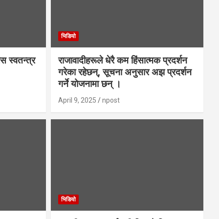
भिडियाे
स स्वतन्त्र
राजावादीहरूले धेरै कम हिंसात्मक प्रदर्शन
गरेका रहेछन्, सूचना अनुसार अझ प्रदर्शन
गर्ने योजनामा छन् ।
April 9, 2025
npost
भिडियाे