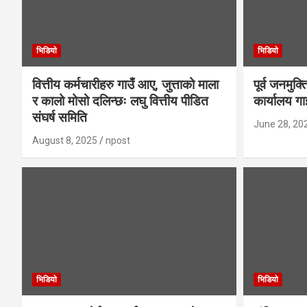
भिडियाे
भिडियाे
वित्तीय कर्मचारीहरु गाउँ आए, जुत्ताको माला
पूर्व जनमुक्
र कालो मोसो दलिन्छः लघु वित्तीय पीडित
कार्यालय गा
संघर्ष समिति
June 28, 20
August 8, 2025
npost
भिडियाे
भिडियाे