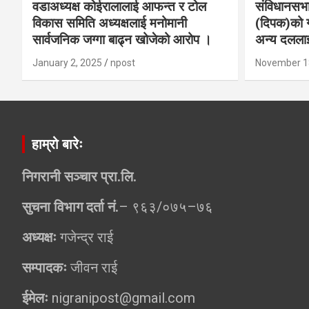
वडाअध्यक्ष कोईरालालाई आफन्त र टोल
संविधानसभा
विकास समिति अध्यक्षलाई मनोमानी
(दिपक)को ग
सार्वजनिक जग्गा बाढ्न खोजेको आरोप ।
अन्य दललाई
January 2, 2025
npost
November 1
हाम्रो बारेः
निगरानी सञ्चार प्रा.लि.
सुचना विभाग दर्ता नं.
– ९६३/०७५–७६
अध्यक्षः
गजेन्द्र राई
सम्पादकः
जीवन राई
ईमेलः
nigranipost@gmail.com