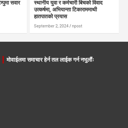
ेम्पुमा सवार
स्थानीय युवा र कर्मचारी बिचको विवाद
उत्कर्षमा, अभियान्ता टिकाराममाथी
हातपातको प्रयास
September 2, 2024
npost
मोवाईलमा समाचार हेर्न तल लाईक गर्न नभुलौंः