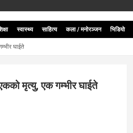
िक्षा
स्वास्थ्य
साहित्य
कला / मनोरञ्जन
भिडियाे
म्भीर घाईते
कको मृत्यु, एक गम्भीर घाईते