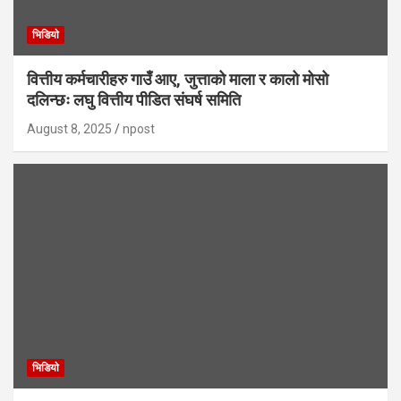
भिडियाे
वित्तीय कर्मचारीहरु गाउँ आए, जुत्ताको माला र कालो मोसो
दलिन्छः लघु वित्तीय पीडित संघर्ष समिति
August 8, 2025
npost
भिडियाे