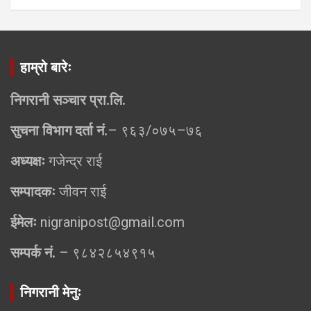
हाम्रो बारेः
निगरानी सञ्चार प्रा.लि.
सुचना विभाग दर्ता नं.
– ९६३/०७५–७६
अध्यक्षः
गजेन्द्र राई
सम्पादकः
जीवन राई
ईमेलः
nigranipost@gmail.com
सम्पर्क नं.
– ९८४२८५४९१५
निगरानी मेनुः