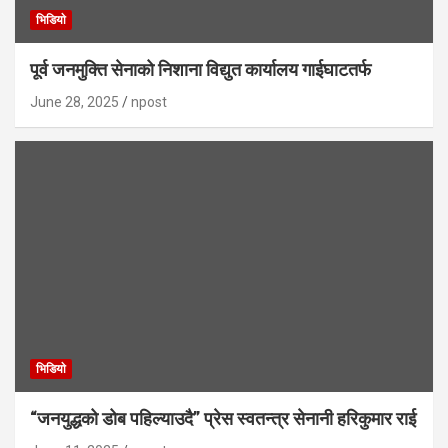
भिडियाे
पूर्व जनमुक्ति सेनाको निशाना विद्युत कार्यालय गाईघाटतर्फ
June 28, 2025
npost
भिडियाे
“जनयुद्धको डोब पहिल्याउदै” प्रेस स्वतन्त्र सेनानी हरिकुमार राई