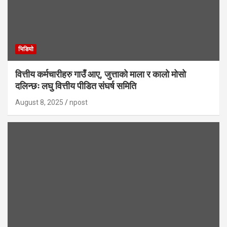
भिडियाे
वित्तीय कर्मचारीहरु गाउँ आए, जुत्ताको माला र कालो मोसो
दलिन्छः लघु वित्तीय पीडित संघर्ष समिति
August 8, 2025
npost