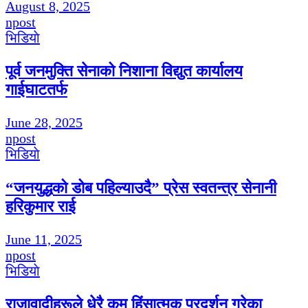
August 8, 2025
npost
भिडियाे
पूर्व जनमुक्ति सेनाको निशाना विद्युत कार्यालय
गाईघाटतर्फ
June 28, 2025
npost
भिडियाे
“जनयुद्धको डोब पहिल्याउदै” प्रेस स्वतन्त्र सेनानी
हरिकुमार राई
June 11, 2025
npost
भिडियाे
राजावादीहरूले धेरै कम हिंसात्मक प्रदर्शन गरेका