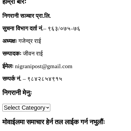
हाम्रो बारेः
निगरानी सञ्चार प्रा.लि.
सुचना विभाग दर्ता नं.
– ९६३/०७५–७६
अध्यक्षः
गजेन्द्र राई
सम्पादकः
जीवन राई
ईमेलः
nigranipost@gmail.com
सम्पर्क नं.
– ९८४२८५४९१५
निगरानी मेनुः
निगरानी
मेनुः
मोवाईलमा समाचार हेर्न तल लाईक गर्न नभुलौंः