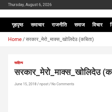
Skip
Thursday, August 6, 2026
to
content
सूचना तपाईंकाे अधिकार
गृहपृष्ठ
समाचार
राजनीति
समाज
विचार
श
Home
सरकार_मेरो_माक्स_खोलिदेउ (कबिता)
साहित्य
सरकार_मेरो_माक्स_खोलिदेउ (क
June 15, 2018
npost
No Comments