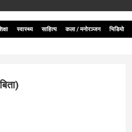
िक्षा
स्वास्थ्य
साहित्य
कला / मनोरञ्जन
भिडियाे
बिता)