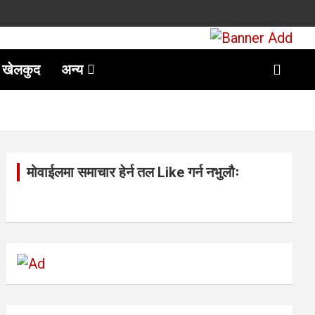
खेलकुद
अन्य
मोवाईलमा समाचार हेर्न तल Like गर्न नभुलौः