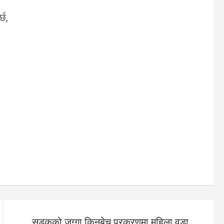
्छ,
सडकको जग्गा किनबेच प्रकरणमा महिला वडा