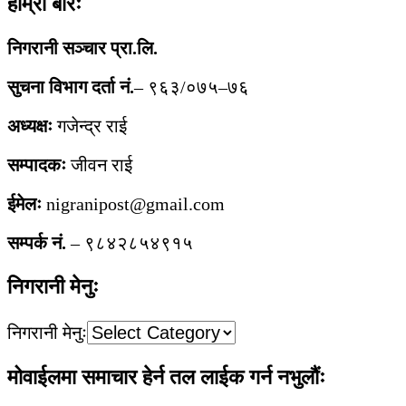
हाम्रो बारेः
निगरानी सञ्चार प्रा.लि.
सुचना विभाग दर्ता नं.
– ९६३/०७५–७६
अध्यक्षः
गजेन्द्र राई
सम्पादकः
जीवन राई
ईमेलः
nigranipost@gmail.com
सम्पर्क नं.
– ९८४२८५४९१५
निगरानी मेनुः
निगरानी मेनुः
मोवाईलमा समाचार हेर्न तल लाईक गर्न नभुलौंः