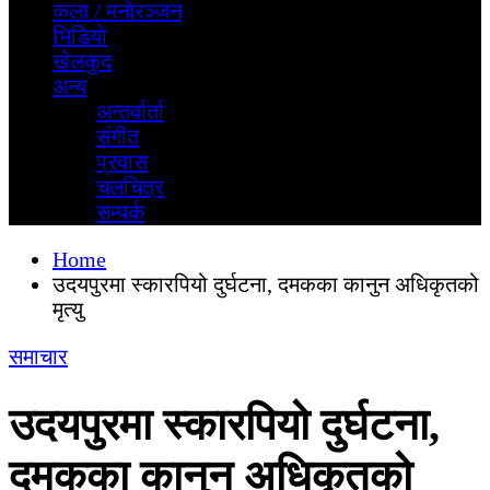
कला / मनोरञ्जन
भिडियाे
खेलकुद
अन्य
अन्तर्वार्ता
स‌ंगीत
प्रवास
चलचित्र
सम्पर्क
Home
उदयपुरमा स्कारपियो दुर्घटना, दमकका कानुन अधिकृतको
मृत्यु
समाचार
उदयपुरमा स्कारपियो दुर्घटना,
दमकका कानुन अधिकृतको