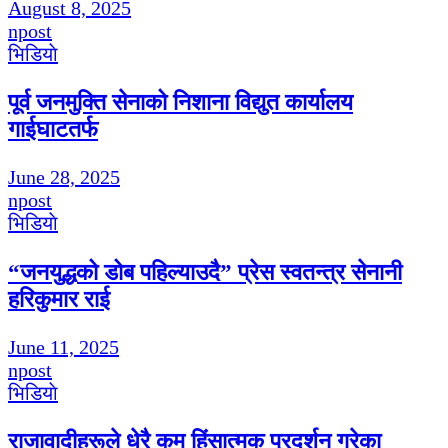
August 8, 2025
npost
भिडियाे
पूर्व जनमुक्ति सेनाको निशाना विद्युत कार्यालय
गाईघाटतर्फ
June 28, 2025
npost
भिडियाे
“जनयुद्धको डोब पहिल्याउदै” प्रेस स्वतन्त्र सेनानी
हरिकुमार राई
June 11, 2025
npost
भिडियाे
राजावादीहरूले धेरै कम हिंसात्मक प्रदर्शन गरेका