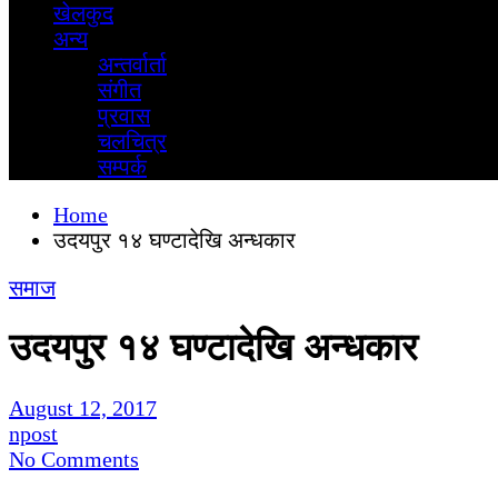
खेलकुद
अन्य
अन्तर्वार्ता
स‌ंगीत
प्रवास
चलचित्र
सम्पर्क
Home
उदयपुर १४ घण्टादेखि अन्धकार
समाज
उदयपुर १४ घण्टादेखि अन्धकार
August 12, 2017
npost
No Comments