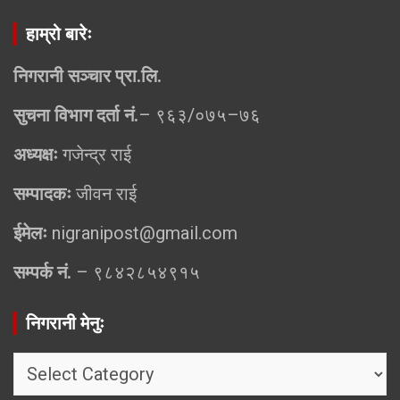
हाम्रो बारेः
निगरानी सञ्चार प्रा.लि.
सुचना विभाग दर्ता नं.
– ९६३/०७५–७६
अध्यक्षः
गजेन्द्र राई
सम्पादकः
जीवन राई
ईमेलः
nigranipost@gmail.com
सम्पर्क नं.
– ९८४२८५४९१५
निगरानी मेनुः
निगरानी
मेनुः