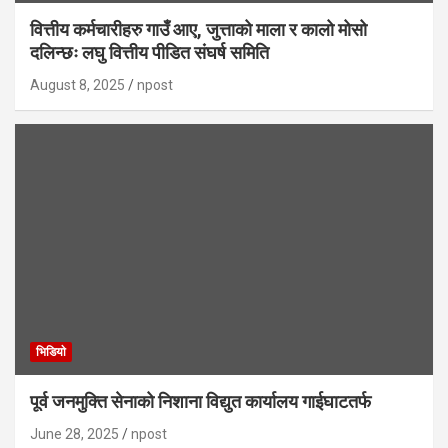
वित्तीय कर्मचारीहरु गाउँ आए, जुत्ताको माला र कालो मोसो
दलिन्छः लघु वित्तीय पीडित संघर्ष समिति
August 8, 2025
npost
भिडियाे
पूर्व जनमुक्ति सेनाको निशाना विद्युत कार्यालय गाईघाटतर्फ
June 28, 2025
npost