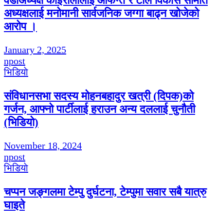
वडाअध्यक्ष कोईरालालाई आफन्त र टोल विकास समिति
अध्यक्षलाई मनोमानी सार्वजनिक जग्गा बाढ्न खोजेको
आरोप ।
January 2, 2025
npost
भिडियाे
संविधानसभा सदस्य मोहनबहादुर खत्री (दिपक)को
गर्जन, आफ्नो पार्टीलाई हराउन अन्य दललाई चुनौती
(भिडियो)
November 18, 2024
npost
भिडियाे
चप्पन जङ्गलमा टेम्पु दुर्घटना, टेम्पुमा सवार सबै यात्रु
घाइते