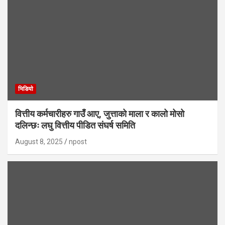
भिडियाे
वित्तीय कर्मचारीहरु गाउँ आए, जुत्ताको माला र कालो मोसो
दलिन्छः लघु वित्तीय पीडित संघर्ष समिति
August 8, 2025
npost