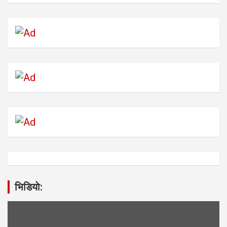
भिडियाे: