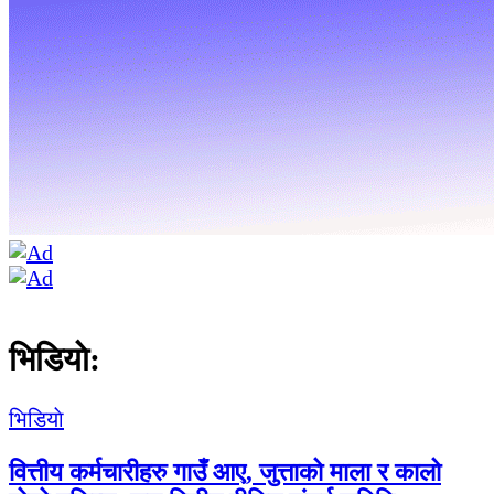
भिडियाे:
भिडियाे
वित्तीय कर्मचारीहरु गाउँ आए, जुत्ताको माला र कालो