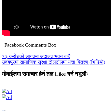
Facebook Comments Box
Post
१३ करोडको लागतमा अदालत भवन बन्दै
उदयपुरमा सामाजिक सुरक्षा टोलटोलमा भत्ता बितरण (भिडियो)
navigation
मोवाईलमा समाचार हेर्न तल Like गर्न नभुलौः