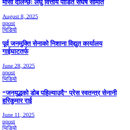
मोसो दलिन्छः लघु वित्तीय पीडित संघर्ष समिति
August 8, 2025
npost
भिडियाे
पूर्व जनमुक्ति सेनाको निशाना विद्युत कार्यालय
गाईघाटतर्फ
June 28, 2025
npost
भिडियाे
“जनयुद्धको डोब पहिल्याउदै” प्रेस स्वतन्त्र सेनानी
हरिकुमार राई
June 11, 2025
npost
भिडियाे