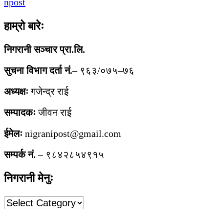
npost
हाम्रो बारेः
निगरानी सञ्चार प्रा.लि.
सुचना विभाग दर्ता नं.
– ९६३/०७५–७६
अध्यक्षः
गजेन्द्र राई
सम्पादकः
जीवन राई
ईमेलः
nigranipost@gmail.com
सम्पर्क नं.
– ९८४२८५४९१५
निगरानी मेनुः
निगरानी
मेनुः