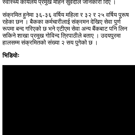
स्वास्थ्य कार्यलय प्रमुख मोहन सुवेदीले जानकारी दिए ।
संक्रमित हुनेमा ३६-३६ वर्षिय महिला र ३२ र २५ वर्षिय पुरूष
रहेका छन । बैकका कर्मचारीलाई संक्रमन देखिए सेवा पुर्ण
रूपमा बन्द गरिएको छ भने एटीएम सेवा अन्य बैंकबाट पनि लिन
सकिने शाखा प्रमुख गोविन्द त्रिपाठीले बताए । उदयपुरमा
हालसम्म संक्रमितको संख्या २ सय पुगेको छ ।
भिडियोः