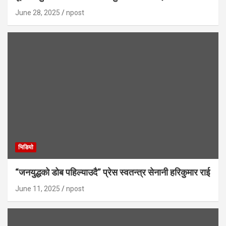
June 28, 2025
npost
भिडियाे
“जनयुद्धको डोब पहिल्याउदै” प्रेस स्वतन्त्र सेनानी हरिकुमार राई
June 11, 2025
npost