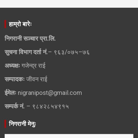
हाम्रो बारेः
निगरानी सञ्चार प्रा.लि.
सुचना विभाग दर्ता नं.
– ९६३/०७५–७६
अध्यक्षः
गजेन्द्र राई
सम्पादकः
जीवन राई
ईमेलः
nigranipost@gmail.com
सम्पर्क नं.
– ९८४२८५४९१५
निगरानी मेनुः
निगरानी