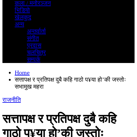
कला / मनोरञ्जन
भिडियाे
खेलकुद
अन्य
अन्तर्वार्ता
स‌ंगीत
प्रवास
चलचित्र
सम्पर्क
Home
सत्तापक्ष र प्रतिपक्ष दुबै कहि गाठो प¥या हो’की जस्तोः
सभामुख महरा
राजनीति
सत्तापक्ष र प्रतिपक्ष दुबै कहि
गाठो प¥या हो’की जस्तोः