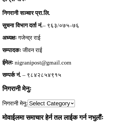
निगरानी सञ्चार प्रा.लि.
सुचना विभाग दर्ता नं.
– ९६३/०७५–७६
अध्यक्षः
गजेन्द्र राई
सम्पादकः
जीवन राई
ईमेलः
nigranipost@gmail.com
सम्पर्क नं.
– ९८४२८५४९१५
निगरानी मेनुः
निगरानी मेनुः
मोवाईलमा समाचार हेर्न तल लाईक गर्न नभुलौंः