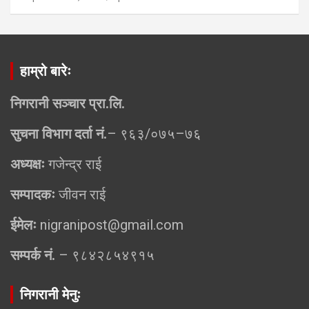
हाम्रो बारेः
निगरानी सञ्चार प्रा.लि.
सुचना विभाग दर्ता नं.
– ९६३/०७५–७६
अध्यक्षः
गजेन्द्र राई
सम्पादकः
जीवन राई
ईमेलः
nigranipost@gmail.com
सम्पर्क नं.
– ९८४२८५४९१५
निगरानी मेनुः