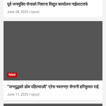
पूर्व जनमुक्ति सेनाको निशाना विद्युत कार्यालय गाईघाटतर्फ
June 28, 2025
npost
भिडियाे
“जनयुद्धको डोब पहिल्याउदै” प्रेस स्वतन्त्र सेनानी हरिकुमार राई
June 11, 2025
npost