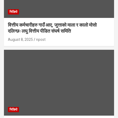
भिडियाे
वित्तीय कर्मचारीहरु गाउँ आए, जुत्ताको माला र कालो मोसो
दलिन्छः लघु वित्तीय पीडित संघर्ष समिति
August 8, 2025
npost
भिडियाे