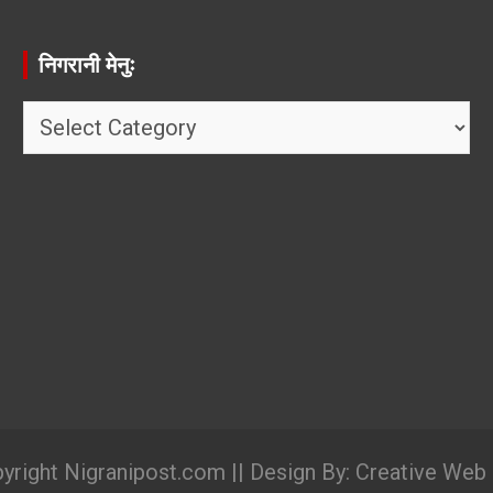
निगरानी मेनुः
निगरानी
मेनुः
yright Nigranipost.com || Design By: Creative Web D