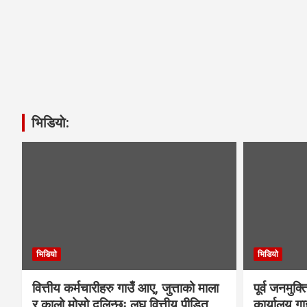
भिडियाे:
भिडियाे
भिडियाे
वित्तीय कर्मचारीहरु गाउँ आए, जुत्ताको माला
पूर्व जनमुक्
र कालो मोसो दलिन्छः लघु वित्तीय पीडित
कार्यालय गा