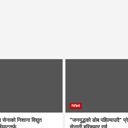
भिडियाे
ति सेनाको निशाना विद्युत
“जनयुद्धको डोब पहिल्याउदै” प्रे
ईघाटतर्फ
सेनानी हरिकुमार राई