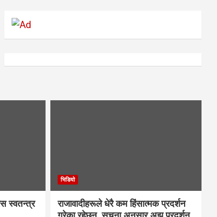
भिडियाे
स स्वतन्त्र
राजावादीहरूले धेरै कम हिंसात्मक प्रदर्शन
गरेका रहेछन्, सूचना अनुसार अझ प्रदर्शन