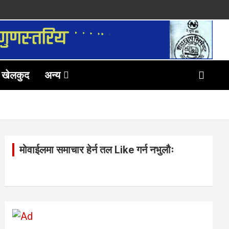
खेलकुद
अन्य
मोवाईलमा समाचार हेर्न तल Like गर्न नभुलौः