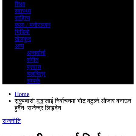
शिक्षा
स्वास्थ्य
साहित्य
कला / मनोरञ्जन
भिडियाे
खेलकुद
अन्य
अन्तर्वार्ता
स‌ंगीत
प्रवास
चलचित्र
सम्पर्क
Home
सुकुम्बासी मुद्धालाई निर्वाचनमा भोट बटुल्ने औजार बनाउन
हुदैनः राजेन्द्र लिङ्देन
राजनीति