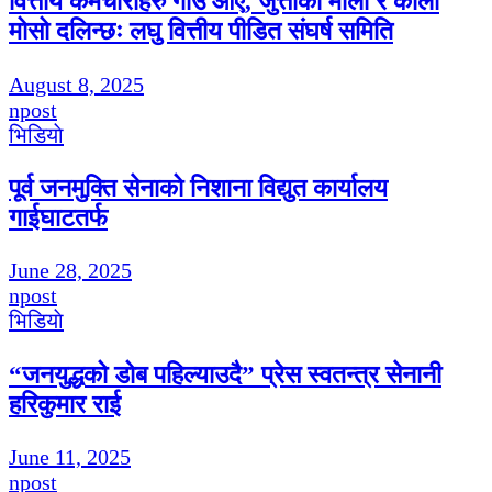
वित्तीय कर्मचारीहरु गाउँ आए, जुत्ताको माला र कालो
मोसो दलिन्छः लघु वित्तीय पीडित संघर्ष समिति
August 8, 2025
npost
भिडियाे
पूर्व जनमुक्ति सेनाको निशाना विद्युत कार्यालय
गाईघाटतर्फ
June 28, 2025
npost
भिडियाे
“जनयुद्धको डोब पहिल्याउदै” प्रेस स्वतन्त्र सेनानी
हरिकुमार राई
June 11, 2025
npost