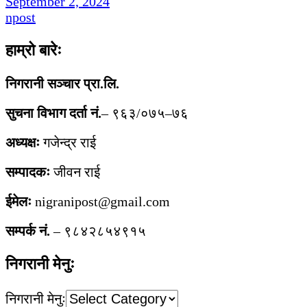
September 2, 2024
npost
हाम्रो बारेः
निगरानी सञ्चार प्रा.लि.
सुचना विभाग दर्ता नं.
– ९६३/०७५–७६
अध्यक्षः
गजेन्द्र राई
सम्पादकः
जीवन राई
ईमेलः
nigranipost@gmail.com
सम्पर्क नं.
– ९८४२८५४९१५
निगरानी मेनुः
निगरानी मेनुः