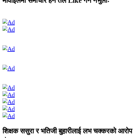
मोवाईलमा समाचार हेर्न तल Like गर्न नभुलौः
शिक्षक ससुरा र भतिजी बुहारीलाई लभ चक्करको आरोप