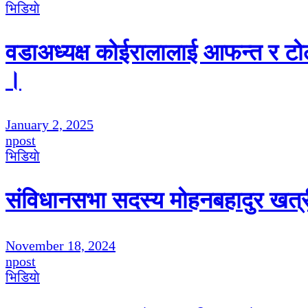
भिडियाे
वडाअध्यक्ष कोईरालालाई आफन्त र टो
।
January 2, 2025
npost
भिडियाे
संविधानसभा सदस्य मोहनबहादुर खत्री
November 18, 2024
npost
भिडियाे