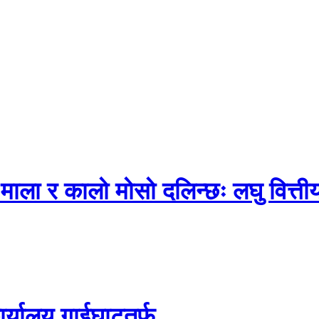
ो माला र कालो मोसो दलिन्छः लघु वित्ती
कार्यालय गाईघाटतर्फ