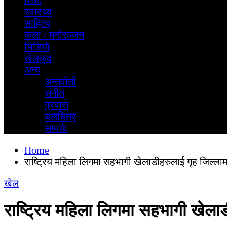
शिक्षा
स्वास्थ्य
साहित्य
कला / मनोरञ्जन
भिडियाे
खेलकुद
अन्य
अन्तर्वार्ता
स‌ंगीत
प्रवास
चलचित्र
सम्पर्क
Home
राष्ट्रिय महिला लिगमा सहभागी खेलाडीहरुलाई गृह जिल्लाम
खेल
राष्ट्रिय महिला लिगमा सहभागी खेलाड