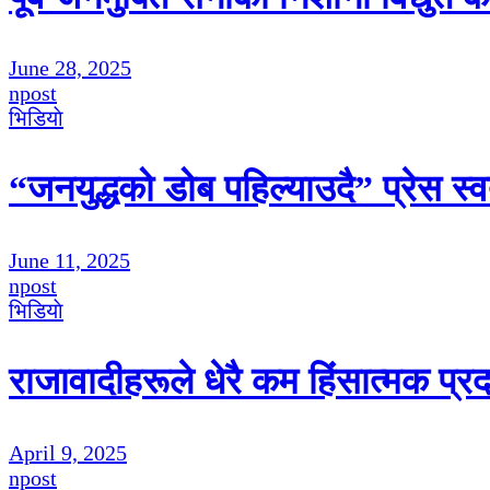
June 28, 2025
npost
भिडियाे
“जनयुद्धको डोब पहिल्याउदै” प्रेस स्व
June 11, 2025
npost
भिडियाे
राजावादीहरूले धेरै कम हिंसात्मक प्र
April 9, 2025
npost