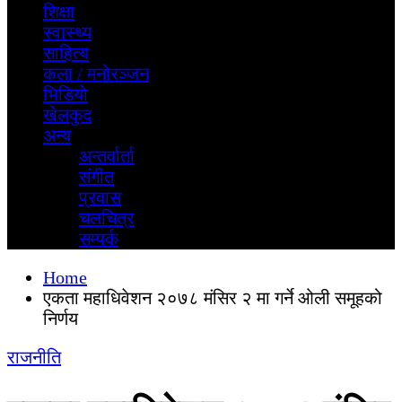
शिक्षा
स्वास्थ्य
साहित्य
कला / मनोरञ्जन
भिडियाे
खेलकुद
अन्य
अन्तर्वार्ता
स‌ंगीत
प्रवास
चलचित्र
सम्पर्क
Home
एकता महाधिवेशन २०७८ मंसिर २ मा गर्ने ओली समूहको
निर्णय
राजनीति