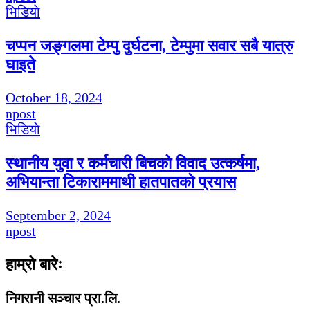
भिडियाे
चप्पन जङ्गलमा टेम्पु दुर्घटना, टेम्पुमा सवार सबै यात्रु
घाइते
October 18, 2024
npost
भिडियाे
स्थानीय युवा र कर्मचारी बिचको विवाद उत्कर्षमा,
अभियान्ता टिकाराममाथी हातपातको प्रयास
September 2, 2024
npost
हाम्रो बारेः
निगरानी सञ्चार प्रा.लि.