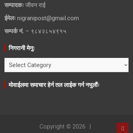
सम्पादकः
जीवन राई
ईमेलः
nigranipost@gmail.com
सम्पर्क नं.
– ९८४२८५४९१५
निगरानी मेनुः
निगरानी
मेनुः
मोवाईलमा समाचार हेर्न तल लाईक गर्न नभुलौंः
Copyright © 2026