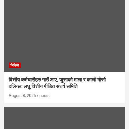
भिडियाे
वित्तीय कर्मचारीहरु गाउँ आए, जुत्ताको माला र कालो मोसो
दलिन्छः लघु वित्तीय पीडित संघर्ष समिति
August 8, 2025
npost