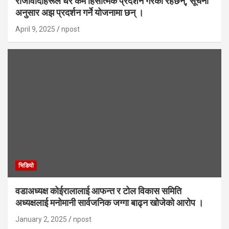
राजावादीहरूले धेरै कम हिंसात्मक प्रदर्शन गरेका रहेछन्, सूचना
अनुसार अझ प्रदर्शन गर्ने योजनामा छन् ।
April 9, 2025
npost
भिडियाे
वडाअध्यक्ष कोईरालालाई आफन्त र टोल विकास समिति
अध्यक्षलाई मनोमानी सार्वजनिक जग्गा बाढ्न खोजेको आरोप ।
January 2, 2025
npost