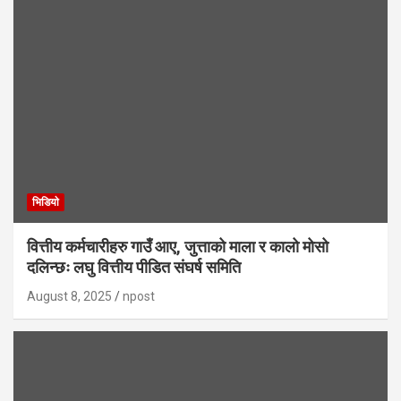
भिडियाे
वित्तीय कर्मचारीहरु गाउँ आए, जुत्ताको माला र कालो मोसो
दलिन्छः लघु वित्तीय पीडित संघर्ष समिति
August 8, 2025
npost