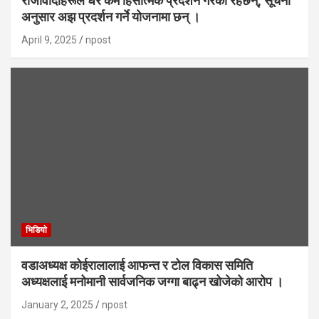
राजावादीहरूले धेरै कम हिंसात्मक प्रदर्शन गरेका रहेछन्, सूचना
अनुसार अझ प्रदर्शन गर्ने योजनामा छन् ।
April 9, 2025
npost
भिडियाे
वडाअध्यक्ष कोईरालालाई आफन्त र टोल विकास समिति
अध्यक्षलाई मनोमानी सार्वजनिक जग्गा बाढ्न खोजेको आरोप ।
January 2, 2025
npost