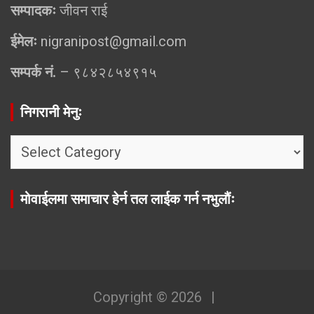
सम्पादकः
जीवन राई
ईमेलः
nigranipost@gmail.com
सम्पर्क नं.
– ९८४२८५४९१५
निगरानी मेनुः
निगरानी
मेनुः
मोवाईलमा समाचार हेर्न तल लाईक गर्न नभुलौंः
Copyright © 2026