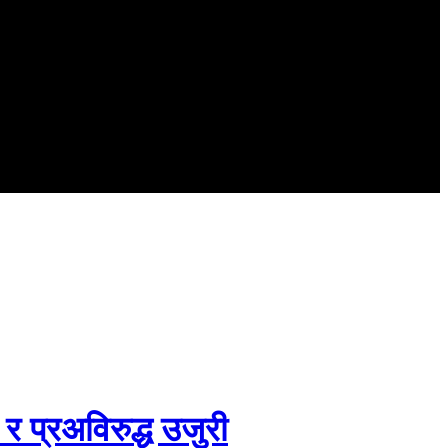
र प्रअविरुद्ध उजुरी