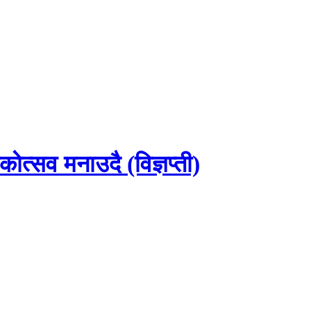
ोत्सव मनाउदै (विज्ञप्ती)